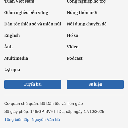
Tuần Việt Nam
Công nghiệp hỗ trợ
Giảm nghèo bền vững
Nông thôn mới
Dân tộc thiểu số và miền núi
Nội dung chuyên đề
English
Hồ sơ
Ảnh
Video
Multimedia
Podcast
24h qua
Tuyến bài
Sự kiện
Cơ quan chủ quản: Bộ Dân tộc và Tôn giáo
Số giấy phép: 146/GP-BVHTTDL, cấp ngày 17/10/2025
Tổng biên tập: Nguyễn Văn Bá