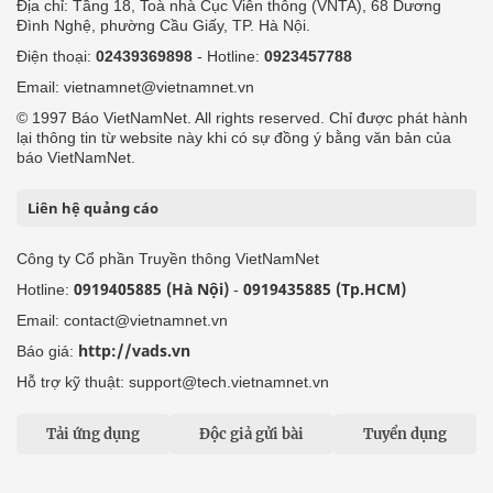
Địa chỉ: Tầng 18, Toà nhà Cục Viễn thông (VNTA), 68 Dương
Đình Nghệ, phường Cầu Giấy, TP. Hà Nội.
Điện thoại:
02439369898
- Hotline:
0923457788
Email: vietnamnet@vietnamnet.vn
© 1997 Báo VietNamNet. All rights reserved. Chỉ được phát hành
lại thông tin từ website này khi có sự đồng ý bằng văn bản của
báo VietNamNet.
Liên hệ quảng cáo
Công ty Cổ phần Truyền thông VietNamNet
0919405885 (Hà Nội)
0919435885 (Tp.HCM)
Hotline:
-
Email: contact@vietnamnet.vn
http://vads.vn
Báo giá:
Hỗ trợ kỹ thuật: support@tech.vietnamnet.vn
Tải ứng dụng
Độc giả gửi bài
Tuyển dụng