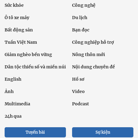
Sức khỏe
Công nghệ
Ô tô xe máy
Du lịch
Bất động sản
Bạn đọc
Tuần Việt Nam
Công nghiệp hỗ trợ
Giảm nghèo bền vững
Nông thôn mới
Dân tộc thiểu số và miền núi
Nội dung chuyên đề
English
Hồ sơ
Ảnh
Video
Multimedia
Podcast
24h qua
Tuyến bài
Sự kiện