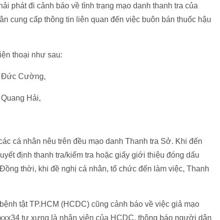
i phát đi cảnh báo về tình trạng mạo danh thanh tra của
ân cung cấp thông tin liên quan đến việc buôn bán thuốc hậu
iện thoại như sau:
n Đức Cường,
 Quang Hải,
 các cá nhân nêu trên đều mạo danh Thanh tra Sở. Khi đến
quyết định thanh tra/kiểm tra hoặc giấy giới thiệu đóng dấu
ồng thời, khi đề nghị cá nhân, tổ chức đến làm việc, Thanh
t bệnh tật TP.HCM (HCDC) cũng cảnh báo về việc giả mạo
xxxx34 tự xưng là nhân viên của HCDC, thông báo người dân