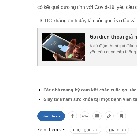
có kết quả dương tính với Covid-19, yêu cầu c
HCDC khẳng định đây là cuộc gọi lừa đảo và 
Gọi điện thoại giả 
5 số điện thoại gọi điệ
yêu cầu cung cấp thông 
Các nhà mạng ký cam kết chặn cuộc gọi rác
Giấy tờ khám sức khỏe tại một bệnh viện tạ
Bình luận
Xem thêm về:
cuộc gọi rác
giả mạo