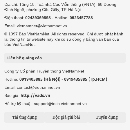
Địa chỉ: Tầng 18, Toà nhà Cục Viễn thông (VNTA), 68 Dương
Đình Nghệ, phường Cầu Giấy, TP. Hà Nội.
Điện thoại:
02439369898
- Hotline:
0923457788
Email: vietnamnet@vietnamnet.vn
© 1997 Báo VietNamNet. All rights reserved. Chỉ được phát hành
lại thông tin từ website này khi có sự đồng ý bằng văn bản của
báo VietNamNet.
Liên hệ quảng cáo
Công ty Cổ phần Truyền thông VietNamNet
0919405885 (Hà Nội)
0919435885 (Tp.HCM)
Hotline:
-
Email: contact@vietnamnet.vn
http://vads.vn
Báo giá:
Hỗ trợ kỹ thuật: support@tech.vietnamnet.vn
Tải ứng dụng
Độc giả gửi bài
Tuyển dụng