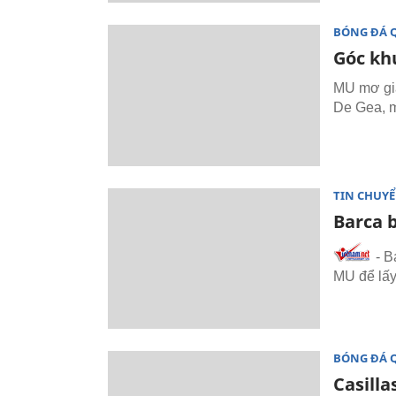
BÓNG ĐÁ 
Góc kh
MU mơ già
De Gea, m
TIN CHUY
Barca 
- B
MU để lấy
BÓNG ĐÁ 
Casilla