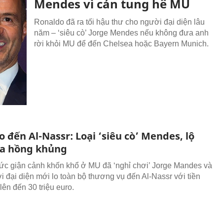
Mendes vì cản tung hê MU
Ronaldo đã ra tối hậu thư cho người đại diện lâu
năm – ‘siêu cò’ Jorge Mendes nếu không đưa anh
rời khỏi MU để đến Chelsea hoặc Bayern Munich.
 đến Al-Nassr: Loại ‘siêu cò’ Mendes, lộ
oa hồng khủng
ức giận cảnh khốn khổ ở MU đã ‘nghỉ chơi’ Jorge Mandes và
i đại diện mới lo toàn bộ thương vụ đến Al-Nassr với tiền
lên đến 30 triệu euro.