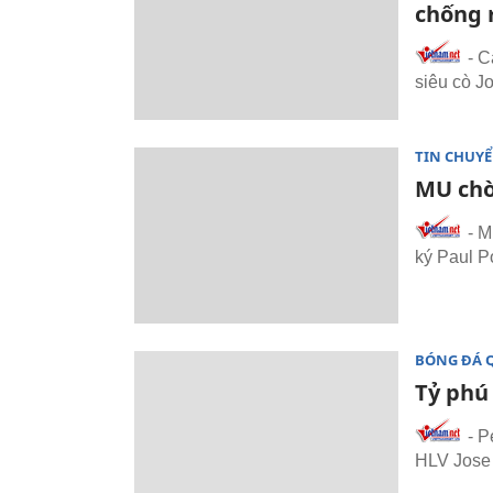
chống 
- C
siêu cò J
TIN CHUY
MU chờ
- M
ký Paul P
BÓNG ĐÁ 
Tỷ phú
- P
HLV Jose 