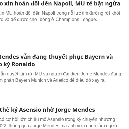
o xin hoán đổi đến Napoli, MU té bật ngửa
in MU hoán đổi đến Napoli trong nỗ lực tìm đường rời khỏi
ord và để được chơi bóng ở Champions League.
Mendes vẫn đang thuyết phục Bayern và
o ký Ronaldo
ẫn quyết tâm rời MU và người đại diện Jorge Mendes đang
m phán Bayern Munich và Atletico để điều đó xảy ra.
 thế ký Asensio nhờ Jorge Mendes
ó cơ hội lớn chiêu mộ Asensio trong kỳ chuyển nhượng
022, thông qua Jorge Mendes mà anh vừa chọn làm người