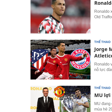
Ronald
Ronaldo x
Old Traff
THỂ THAO
Jorge 
Atletic
Ronaldo v
nỗ lực đà
THỂ THAO
MU lợi
MU đang c
mùa hè 2