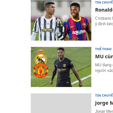
TIN CHUY
Ronald
Cristiano
ý định ké
THỂ THAO
MU cùn
MU đang c
người xác
TIN CHUY
Jorge 
Jorge Men