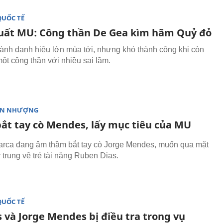
QUỐC TẾ
uất MU: Công thần De Gea kìm hãm Quỷ đỏ
nh danh hiệu lớn mùa tới, nhưng khó thành công khi còn
ột công thần với nhiều sai lầm.
ỂN NHƯỢNG
bắt tay cò Mendes, lấy mục tiêu của MU
arca đang âm thầm bắt tay cò Jorge Mendes, muốn qua mặt
 trung vệ trẻ tài năng Ruben Dias.
QUỐC TẾ
s và Jorge Mendes bị điều tra trong vụ