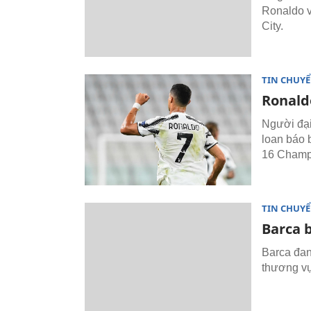
Ronaldo v
City.
TIN CHUY
Ronald
Người đại
loan báo 
16 Champ
TIN CHUY
Barca 
Barca đan
thương vụ