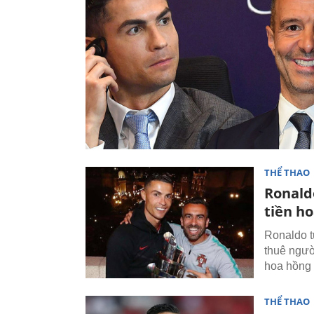
THỂ THAO
Ronaldo
tiền h
Ronaldo t
thuê ngườ
hoa hồng 
THỂ THAO