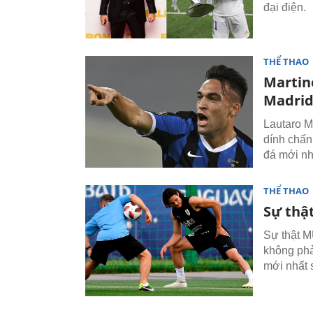
đại điện.
THỂ THAO
Martine
Madrid
Lautaro Ma
dính chấn
đá mới nh
THỂ THAO
Sự thậ
Sự thật M
không phả
mới nhất 