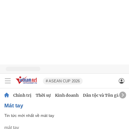
# ASEAN CUP 2026
Chính trị
Thời sự
Kinh doanh
Dân tộc và Tôn giáo
mát tay
Tin tức mới nhất về
mát tay
mát tay