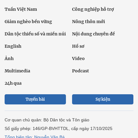
Tuần Việt Nam
Công nghiệp hỗ trợ
Giảm nghèo bền vững
Nông thôn mới
Dân tộc thiểu số và miền núi
Nội dung chuyên đề
English
Hồ sơ
Ảnh
Video
Multimedia
Podcast
24h qua
Tuyến bài
Sự kiện
Cơ quan chủ quản: Bộ Dân tộc và Tôn giáo
Số giấy phép: 146/GP-BVHTTDL, cấp ngày 17/10/2025
Tổng biên tập: Nguyễn Văn Bá