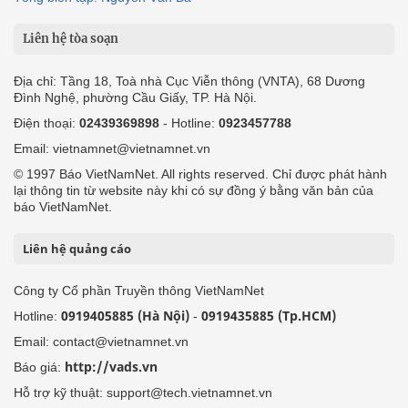
Liên hệ tòa soạn
Địa chỉ: Tầng 18, Toà nhà Cục Viễn thông (VNTA), 68 Dương
Đình Nghệ, phường Cầu Giấy, TP. Hà Nội.
Điện thoại:
02439369898
- Hotline:
0923457788
Email: vietnamnet@vietnamnet.vn
© 1997 Báo VietNamNet. All rights reserved. Chỉ được phát hành
lại thông tin từ website này khi có sự đồng ý bằng văn bản của
báo VietNamNet.
Liên hệ quảng cáo
Công ty Cổ phần Truyền thông VietNamNet
0919405885 (Hà Nội)
0919435885 (Tp.HCM)
Hotline:
-
Email: contact@vietnamnet.vn
http://vads.vn
Báo giá:
Hỗ trợ kỹ thuật: support@tech.vietnamnet.vn