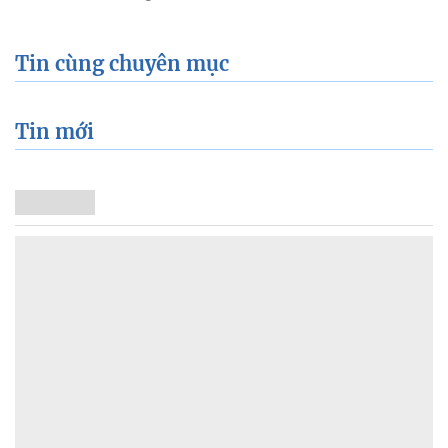
Tin cùng chuyên mục
Tin mới