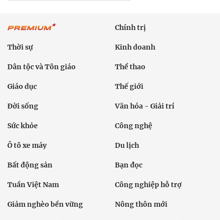
Chính trị
Thời sự
Kinh doanh
Dân tộc và Tôn giáo
Thể thao
Giáo dục
Thế giới
Đời sống
Văn hóa - Giải trí
Sức khỏe
Công nghệ
Ô tô xe máy
Du lịch
Bất động sản
Bạn đọc
Tuần Việt Nam
Công nghiệp hỗ trợ
Giảm nghèo bền vững
Nông thôn mới