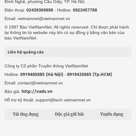
Đình Nghệ, phường Cầu Giấy, TP. Hà Nội.
Điện thoại:
02439369898
- Hotline:
0923457788
Email: vietnamnet@vietnamnet.vn
© 1997 Báo VietNamNet. All rights reserved. Chỉ được phát hành
lại thông tin từ website này khi có sự đồng ý bằng văn bản của
báo VietNamNet.
Liên hệ quảng cáo
Công ty Cổ phần Truyền thông VietNamNet
0919405885 (Hà Nội)
0919435885 (Tp.HCM)
Hotline:
-
Email: contact@vietnamnet.vn
http://vads.vn
Báo giá:
Hỗ trợ kỹ thuật: support@tech.vietnamnet.vn
Tải ứng dụng
Độc giả gửi bài
Tuyển dụng