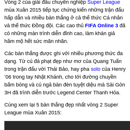
Vòng 2 của giải đấu chuyên nghiệp
Super League
mùa Xuân 2015 tiếp tục chứng kiến những trận đấu
hấp dẫn và nhiều bàn thắng ở cả thể thức Cá nhân
và thể thức Đồng đội. Các cao thủ
FIFA Online 3
đã
có những màn trình diễn đỉnh cao, làm khán giả
hâm mộ hết sức mãn nhãn.
Các bàn thắng được ghi với nhiều phương thức đa
dạng. Từ cú đá phạt đẹp như mơ của Quang Tuấn
trong trận đấu với Thái Bảo, hay pha
solo
của Henry
’06 trong tay Nhật Khánh, cho tới đường chuyền
bấm bóng và cú ngả bàn đèn tuyệt diệu mà Sài Gòn
3H đã trình diễn trước Legend Center Thanh Hóa.
Cùng xem lại 5 bàn thắng đẹp nhất vòng 2 Super
League mùa Xuân 2015: