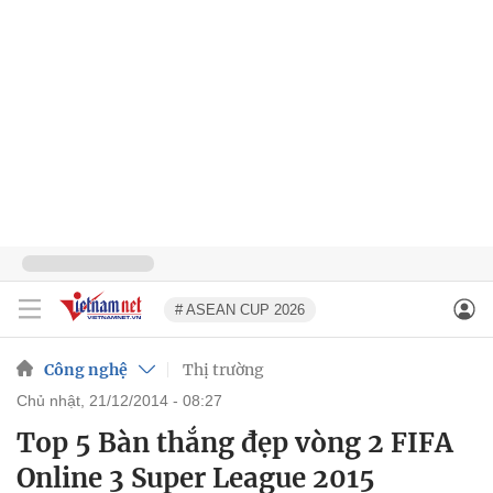
# ASEAN CUP 2026
Công nghệ
Thị trường
chủ nhật, 21/12/2014 - 08:27
Top 5 Bàn thắng đẹp vòng 2 FIFA
Online 3 Super League 2015