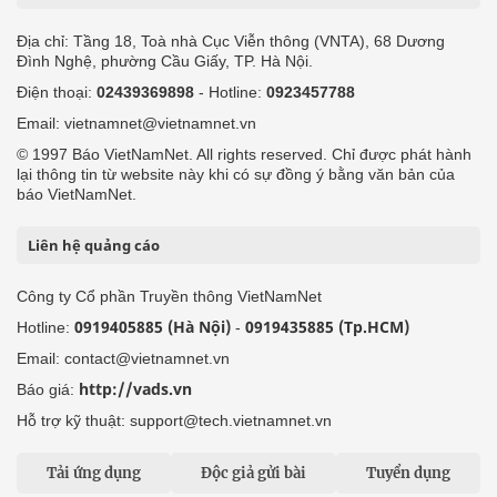
Địa chỉ: Tầng 18, Toà nhà Cục Viễn thông (VNTA), 68 Dương
Đình Nghệ, phường Cầu Giấy, TP. Hà Nội.
Điện thoại:
02439369898
- Hotline:
0923457788
Email: vietnamnet@vietnamnet.vn
© 1997 Báo VietNamNet. All rights reserved. Chỉ được phát hành
lại thông tin từ website này khi có sự đồng ý bằng văn bản của
báo VietNamNet.
Liên hệ quảng cáo
Công ty Cổ phần Truyền thông VietNamNet
0919405885 (Hà Nội)
0919435885 (Tp.HCM)
Hotline:
-
Email: contact@vietnamnet.vn
http://vads.vn
Báo giá:
Hỗ trợ kỹ thuật: support@tech.vietnamnet.vn
Tải ứng dụng
Độc giả gửi bài
Tuyển dụng