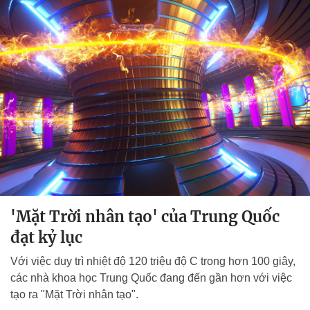
'Mặt Trời nhân tạo' của Trung Quốc
đạt kỷ lục
Với việc duy trì nhiệt độ 120 triệu độ C trong hơn 100 giây,
các nhà khoa học Trung Quốc đang đến gần hơn với việc
tạo ra "Mặt Trời nhân tạo".