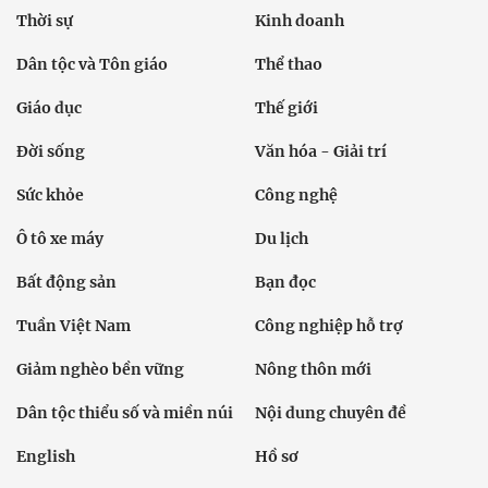
Thời sự
Kinh doanh
Dân tộc và Tôn giáo
Thể thao
Giáo dục
Thế giới
Đời sống
Văn hóa - Giải trí
Sức khỏe
Công nghệ
Ô tô xe máy
Du lịch
Bất động sản
Bạn đọc
Tuần Việt Nam
Công nghiệp hỗ trợ
Giảm nghèo bền vững
Nông thôn mới
Dân tộc thiểu số và miền núi
Nội dung chuyên đề
English
Hồ sơ