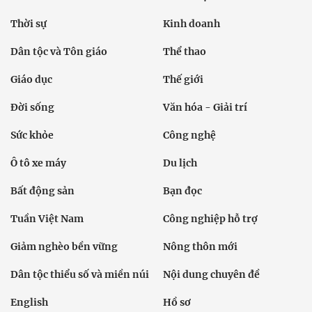
Thời sự
Kinh doanh
Dân tộc và Tôn giáo
Thể thao
Giáo dục
Thế giới
Đời sống
Văn hóa - Giải trí
Sức khỏe
Công nghệ
Ô tô xe máy
Du lịch
Bất động sản
Bạn đọc
Tuần Việt Nam
Công nghiệp hỗ trợ
Giảm nghèo bền vững
Nông thôn mới
Dân tộc thiểu số và miền núi
Nội dung chuyên đề
English
Hồ sơ