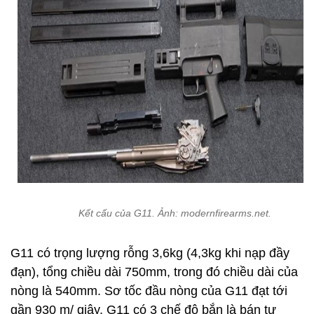
Kết cấu của G11. Ảnh: modernfirearms.net.
G11 có trọng lượng rỗng 3,6kg (4,3kg khi nạp đầy
đạn), tổng chiều dài 750mm, trong đó chiều dài của
nòng là 540mm. Sơ tốc đầu nòng của G11 đạt tới
gần 930 m/ giây. G11 có 3 chế độ bắn là bán tự