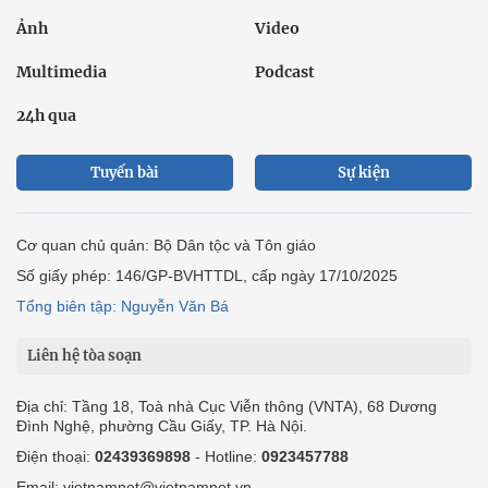
Ảnh
Video
Multimedia
Podcast
24h qua
Tuyến bài
Sự kiện
Cơ quan chủ quản: Bộ Dân tộc và Tôn giáo
Số giấy phép: 146/GP-BVHTTDL, cấp ngày 17/10/2025
Tổng biên tập: Nguyễn Văn Bá
Liên hệ tòa soạn
Địa chỉ: Tầng 18, Toà nhà Cục Viễn thông (VNTA), 68 Dương
Đình Nghệ, phường Cầu Giấy, TP. Hà Nội.
Điện thoại:
02439369898
- Hotline:
0923457788
Email: vietnamnet@vietnamnet.vn