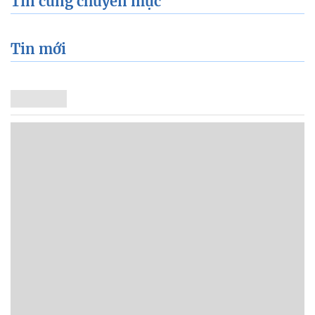
Tin cùng chuyên mục
Tin mới