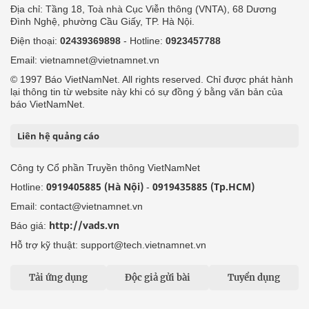
Địa chỉ: Tầng 18, Toà nhà Cục Viễn thông (VNTA), 68 Dương
Đình Nghệ, phường Cầu Giấy, TP. Hà Nội.
Điện thoại:
02439369898
- Hotline:
0923457788
Email: vietnamnet@vietnamnet.vn
© 1997 Báo VietNamNet. All rights reserved. Chỉ được phát hành
lại thông tin từ website này khi có sự đồng ý bằng văn bản của
báo VietNamNet.
Liên hệ quảng cáo
Công ty Cổ phần Truyền thông VietNamNet
0919405885 (Hà Nội)
0919435885 (Tp.HCM)
Hotline:
-
Email: contact@vietnamnet.vn
http://vads.vn
Báo giá:
Hỗ trợ kỹ thuật: support@tech.vietnamnet.vn
Tải ứng dụng
Độc giả gửi bài
Tuyển dụng