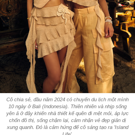
Cô chia sẻ, đầu năm 2024 có chuyến du lịch một mình
10 ngày ở Bali (Indonesia). Thiên nhiên và nhịp sống
yên ả ở đây khiến nhà thiết kế quên đi mệt mỏi, áp lực
chốn đô thị, sống chậm lại, cảm nhận vẻ đẹp giản dị
xung quanh. Đó là cảm hứng để cô sáng tạo ra 'Island
Life'.