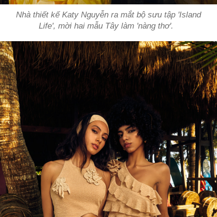
Nhà thiết kế Katy Nguyễn
ra mắt bộ sưu tập 'Island
Life', mời hai mẫu Tây làm 'nàng thơ'.