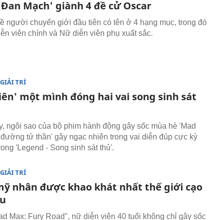
i Đan Mạch' giành 4 đề cử Oscar
ề người chuyển giới đầu tiên có tên ở 4 hạng mục, trong đó
ễn viên chính và Nữ diễn viên phụ xuất sắc.
GIẢI TRÍ
iên' một mình đóng hai vai song sinh sát
, ngôi sao của bộ phim hành động gây sốc mùa hè 'Mad
đường tử thần' gây ngạc nhiên trong vai diễn đúp cực kỳ
rong 'Legend - Song sinh sát thủ'.
GIẢI TRÍ
 mỹ nhân được khao khát nhất thế giới cạo
ầu
d Max: Fury Road", nữ diễn viên 40 tuổi không chỉ gây sốc