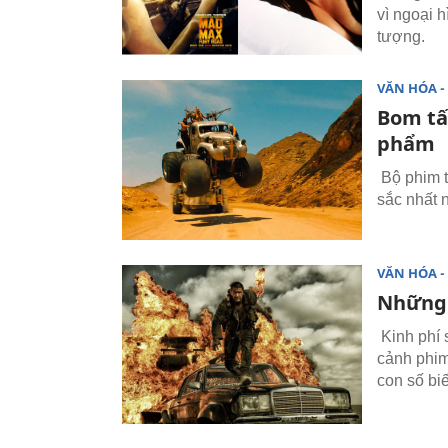
vì ngoại 
tượng.
VĂN HÓA - 
Bom tấ
phẩm
Bộ phim t
sắc nhất 
VĂN HÓA - 
Những 
Kinh phí 
cảnh phim
con số biế