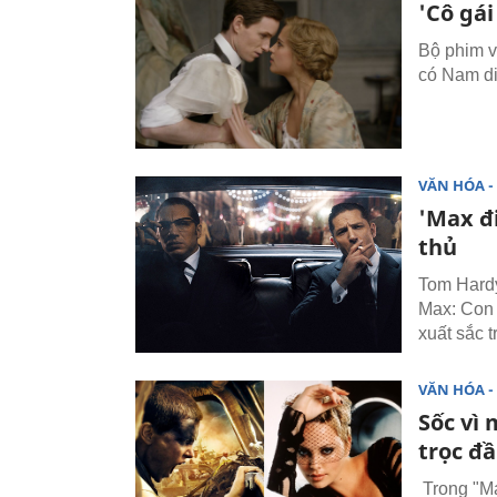
'Cô gá
Bộ phim v
có Nam di
VĂN HÓA - 
'Max đ
thủ
Tom Hardy
Max: Con 
xuất sắc t
VĂN HÓA - 
Sốc vì
trọc đ
Trong "Ma