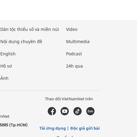
Dân tộc thiểu số và miền núi
Video
Nội dung chuyên đề
Multimedia
English
Podcast
Hồ sơ
24h qua
Ảnh
Theo dõi VietNamNet trên
amNet
5885 (Tp.HCM)
Tải ứng dụng
Độc giả gửi bài