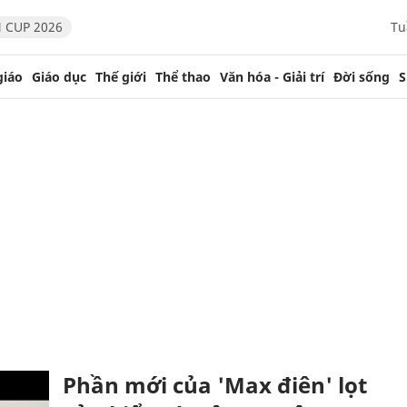
 CUP 2026
Tu
giáo
Giáo dục
Thế giới
Thể thao
Văn hóa - Giải trí
Đời sống
S
Phần mới của 'Max điên' lọt