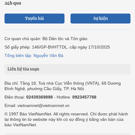
24h qua
Tuyến bài
Sự kiện
Cơ quan chủ quản: Bộ Dân tộc và Tôn giáo
Số giấy phép: 146/GP-BVHTTDL, cấp ngày 17/10/2025
Tổng biên tập: Nguyễn Văn Bá
Liên hệ tòa soạn
Địa chỉ: Tầng 18, Toà nhà Cục Viễn thông (VNTA), 68 Dương
Đình Nghệ, phường Cầu Giấy, TP. Hà Nội.
Điện thoại:
02439369898
- Hotline:
0923457788
Email: vietnamnet@vietnamnet.vn
© 1997 Báo VietNamNet. All rights reserved. Chỉ được phát hành
lại thông tin từ website này khi có sự đồng ý bằng văn bản của
báo VietNamNet.