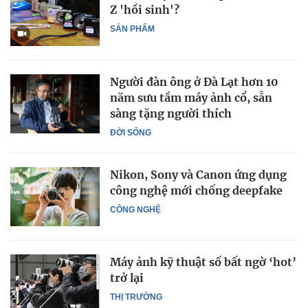
Z 'hồi sinh'?
SẢN PHẨM
Người đàn ông ở Đà Lạt hơn 10
năm sưu tầm máy ảnh cổ, sẵn
sàng tặng người thích
ĐỜI SỐNG
Nikon, Sony và Canon ứng dụng
công nghệ mới chống deepfake
CÔNG NGHỆ
Máy ảnh kỹ thuật số bất ngờ ‘hot’
trở lại
THỊ TRƯỜNG