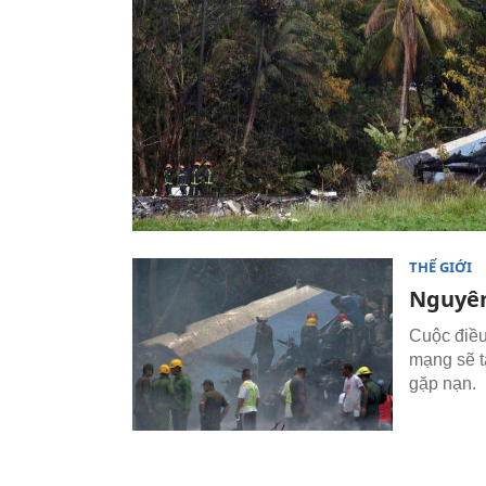
THẾ GIỚI
Nguyên
Cuộc điều
mạng sẽ t
gặp nạn.