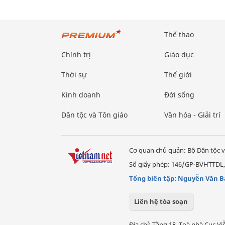
Thể thao
Chính trị
Giáo dục
Thời sự
Thế giới
Kinh doanh
Đời sống
Dân tộc và Tôn giáo
Văn hóa - Giải trí
Cơ quan chủ quản: Bộ Dân tộc v
Số giấy phép: 146/GP-BVHTTDL,
Tổng biên tập: Nguyễn Văn B
Liên hệ tòa soạn
Địa chỉ: Tầng 18, Toà nhà Cục 