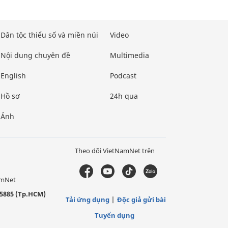
Dân tộc thiểu số và miền núi
Video
Nội dung chuyên đề
Multimedia
English
Podcast
Hồ sơ
24h qua
Ảnh
Theo dõi VietNamNet trên
amNet
5885 (Tp.HCM)
Tải ứng dụng
Độc giả gửi bài
Tuyển dụng