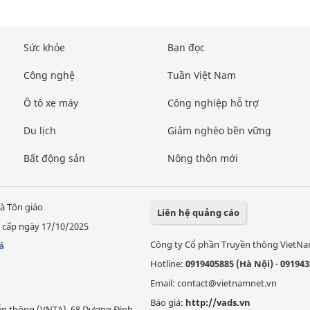
Sức khỏe
Bạn đọc
Công nghệ
Tuần Việt Nam
Ô tô xe máy
Công nghiệp hỗ trợ
Du lịch
Giảm nghèo bền vững
Bất động sản
Nông thôn mới
à Tôn giáo
Liên hệ quảng cáo
 cấp ngày 17/10/2025
Công ty Cổ phần Truyền thông VietN
á
Hotline:
0919405885 (Hà Nội)
-
091943
Email: contact@vietnamnet.vn
Báo giá:
http://vads.vn
Viễn thông (VNTA), 68 Dương Đình