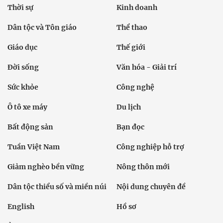
Thời sự
Kinh doanh
Dân tộc và Tôn giáo
Thể thao
Giáo dục
Thế giới
Đời sống
Văn hóa - Giải trí
Sức khỏe
Công nghệ
Ô tô xe máy
Du lịch
Bất động sản
Bạn đọc
Tuần Việt Nam
Công nghiệp hỗ trợ
Giảm nghèo bền vững
Nông thôn mới
Dân tộc thiểu số và miền núi
Nội dung chuyên đề
English
Hồ sơ