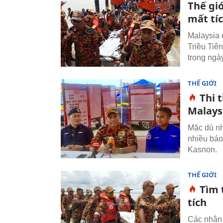
Thế gi
mất tí
Malaysia 
Triều Tiê
trong ngày
THẾ GIỚI
Thi 
Malays
Mặc dù nh
nhiều báo
Kasnon.
THẾ GIỚI
Tìm 
tích
Các nhân 