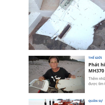
THẾ GIỚI
Phát h
MH370
Thêm nhữ
được tìm 
QUÂN SỰ