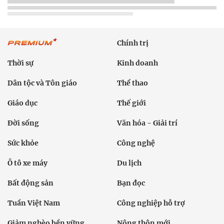
Chính trị
Thời sự
Kinh doanh
Dân tộc và Tôn giáo
Thể thao
Giáo dục
Thế giới
Đời sống
Văn hóa - Giải trí
Sức khỏe
Công nghệ
Ô tô xe máy
Du lịch
Bất động sản
Bạn đọc
Tuần Việt Nam
Công nghiệp hỗ trợ
Giảm nghèo bền vững
Nông thôn mới