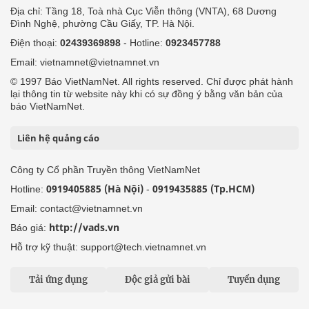
Địa chỉ: Tầng 18, Toà nhà Cục Viễn thông (VNTA), 68 Dương
Đình Nghệ, phường Cầu Giấy, TP. Hà Nội.
Điện thoại:
02439369898
- Hotline:
0923457788
Email: vietnamnet@vietnamnet.vn
© 1997 Báo VietNamNet. All rights reserved. Chỉ được phát hành
lại thông tin từ website này khi có sự đồng ý bằng văn bản của
báo VietNamNet.
Liên hệ quảng cáo
Công ty Cổ phần Truyền thông VietNamNet
0919405885 (Hà Nội)
0919435885 (Tp.HCM)
Hotline:
-
Email: contact@vietnamnet.vn
http://vads.vn
Báo giá:
Hỗ trợ kỹ thuật: support@tech.vietnamnet.vn
Tải ứng dụng
Độc giả gửi bài
Tuyển dụng