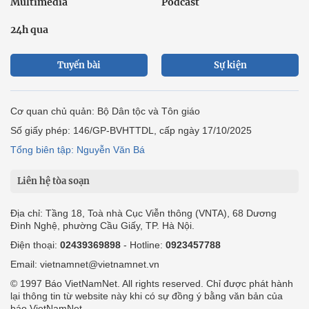
Multimedia
Podcast
24h qua
Tuyến bài
Sự kiện
Cơ quan chủ quản: Bộ Dân tộc và Tôn giáo
Số giấy phép: 146/GP-BVHTTDL, cấp ngày 17/10/2025
Tổng biên tập: Nguyễn Văn Bá
Liên hệ tòa soạn
Địa chỉ: Tầng 18, Toà nhà Cục Viễn thông (VNTA), 68 Dương
Đình Nghệ, phường Cầu Giấy, TP. Hà Nội.
Điện thoại:
02439369898
- Hotline:
0923457788
Email: vietnamnet@vietnamnet.vn
© 1997 Báo VietNamNet. All rights reserved. Chỉ được phát hành
lại thông tin từ website này khi có sự đồng ý bằng văn bản của
báo VietNamNet.