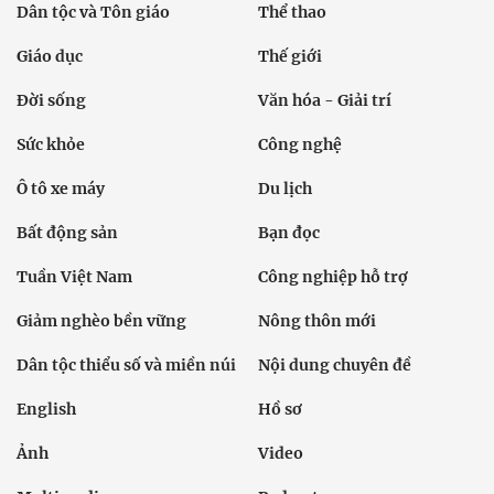
Dân tộc và Tôn giáo
Thể thao
Giáo dục
Thế giới
Đời sống
Văn hóa - Giải trí
Sức khỏe
Công nghệ
Ô tô xe máy
Du lịch
Bất động sản
Bạn đọc
Tuần Việt Nam
Công nghiệp hỗ trợ
Giảm nghèo bền vững
Nông thôn mới
Dân tộc thiểu số và miền núi
Nội dung chuyên đề
English
Hồ sơ
Ảnh
Video