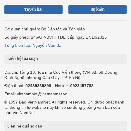
Tuyến bài
Sự kiện
Cơ quan chủ quản: Bộ Dân tộc và Tôn giáo
Số giấy phép: 146/GP-BVHTTDL, cấp ngày 17/10/2025
Tổng biên tập: Nguyễn Văn Bá
Liên hệ tòa soạn
Địa chỉ: Tầng 18, Toà nhà Cục Viễn thông (VNTA), 68 Dương
Đình Nghệ, phường Cầu Giấy, TP. Hà Nội.
Điện thoại:
02439369898
- Hotline:
0923457788
Email: vietnamnet@vietnamnet.vn
© 1997 Báo VietNamNet. All rights reserved. Chỉ được phát hành
lại thông tin từ website này khi có sự đồng ý bằng văn bản của
báo VietNamNet.
Liên hệ quảng cáo