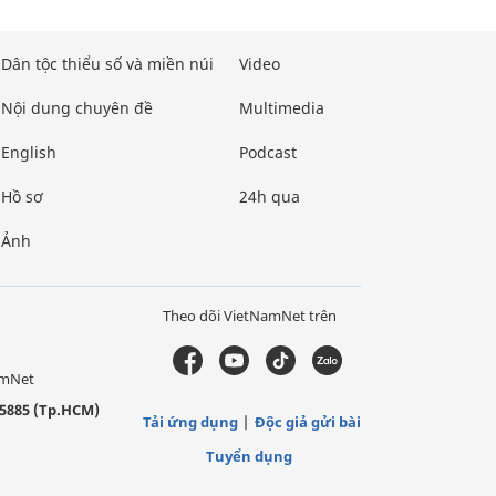
Dân tộc thiểu số và miền núi
Video
Nội dung chuyên đề
Multimedia
English
Podcast
Hồ sơ
24h qua
Ảnh
Theo dõi VietNamNet trên
amNet
5885 (Tp.HCM)
Tải ứng dụng
Độc giả gửi bài
Tuyển dụng