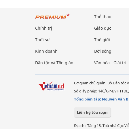
Thể thao
Chính trị
Giáo dục
Thời sự
Thế giới
Kinh doanh
Đời sống
Dân tộc và Tôn giáo
Văn hóa - Giải trí
Cơ quan chủ quản: Bộ Dân tộc v
Số giấy phép: 146/GP-BVHTTDL,
Tổng biên tập: Nguyễn Văn B
Liên hệ tòa soạn
Địa chỉ: Tầng 18, Toà nhà Cục 