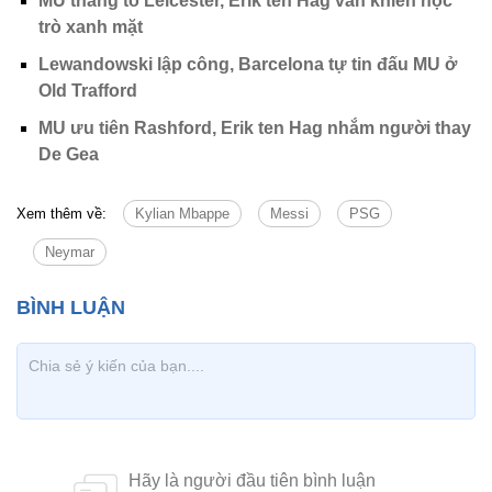
MU thắng to Leicester, Erik ten Hag vẫn khiến học
trò xanh mặt
Lewandowski lập công, Barcelona tự tin đấu MU ở
Old Trafford
MU ưu tiên Rashford, Erik ten Hag nhắm người thay
De Gea
Xem thêm về:
Kylian Mbappe
Messi
PSG
Neymar