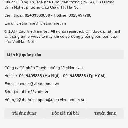
Địa chỉ: Tầng 18, Toà nhà Cục Viễn thông (VNTA), 68 Dương
Đình Nghệ, phường Cầu Giấy, TP. Hà Nội.
Điện thoại:
02439369898
- Hotline:
0923457788
Email: vietnamnet@vietnamnet.vn
© 1997 Báo VietNamNet. All rights reserved. Chỉ được phát hành
lại thông tin từ website này khi có sự đồng ý bằng văn bản của
báo VietNamNet.
Liên hệ quảng cáo
Công ty Cổ phần Truyền thông VietNamNet
0919405885 (Hà Nội)
0919435885 (Tp.HCM)
Hotline:
-
Email: contact@vietnamnet.vn
http://vads.vn
Báo giá:
Hỗ trợ kỹ thuật: support@tech.vietnamnet.vn
Tải ứng dụng
Độc giả gửi bài
Tuyển dụng