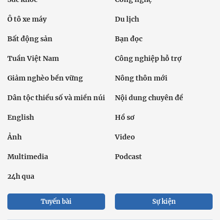
Ô tô xe máy
Du lịch
Bất động sản
Bạn đọc
Tuần Việt Nam
Công nghiệp hỗ trợ
Giảm nghèo bền vững
Nông thôn mới
Dân tộc thiểu số và miền núi
Nội dung chuyên đề
English
Hồ sơ
Ảnh
Video
Multimedia
Podcast
24h qua
Tuyến bài
Sự kiện