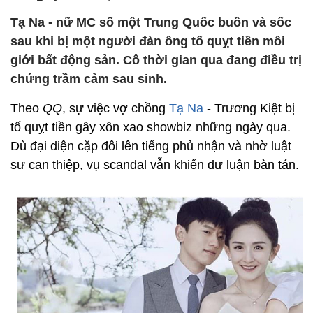
Tạ Na - nữ MC số một Trung Quốc buồn và sốc
sau khi bị một người đàn ông tố quỵt tiền môi
giới bất động sản. Cô thời gian qua đang điều trị
chứng trầm cảm sau sinh.
Theo
QQ
, sự việc vợ chồng
Tạ Na
- Trương Kiệt bị
tố quỵt tiền gây xôn xao showbiz những ngày qua.
Dù đại diện cặp đôi lên tiếng phủ nhận và nhờ luật
sư can thiệp, vụ scandal vẫn khiến dư luận bàn tán.