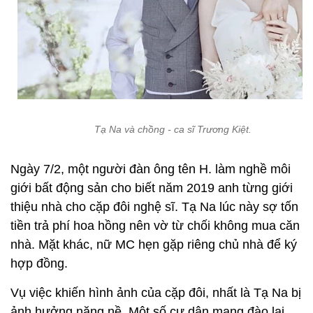
Tạ Na và chồng - ca sĩ Trương Kiệt.
Ngày 7/2, một người đàn ông tên H. làm nghề môi
giới bất động sản cho biết năm 2019 anh từng giới
thiệu nhà cho cặp đôi nghệ sĩ. Tạ Na lúc này sợ tốn
tiền trả phí hoa hồng nên vờ từ chối không mua căn
nhà. Mặt khác, nữ MC hẹn gặp riêng chủ nhà để ký
hợp đồng.
Vụ việc khiến hình ảnh của cặp đôi, nhất là Tạ Na bị
ảnh hưởng nặng nề. Một số cư dân mạng đào lại