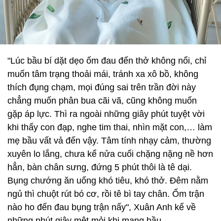
"Lúc bầu bí dặt dẹo ốm đau đến thở không nổi, chỉ
muốn tâm trạng thoải mái, tránh xa xô bồ, không
thích đụng chạm, mọi đúng sai trên trần đời này
chẳng muốn phân bua cãi vã, cũng không muốn
gặp áp lực. Thì ra ngoài những giây phút tuyệt vời
khi thấy con đạp, nghe tim thai, nhìn mặt con,… làm
mẹ bầu vất vả đến vậy. Tâm tính nhạy cảm, thường
xuyên lo lắng, chưa kể nửa cuối chặng nặng nề hơn
hẳn, bàn chân sưng, đứng 5 phút thôi là tê dại.
Bụng chướng ăn uống khó tiêu, khó thở. Đêm nằm
ngủ thì chuột rút bó cơ, rồi tê bì tay chân. Ốm trận
nào ho đến đau bụng trận nấy", Xuân Anh kể về
những phút giây mệt mỏi khi mang bầu.