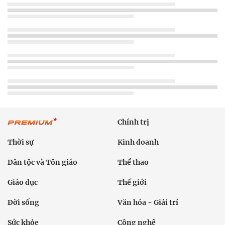
Chính trị
Thời sự
Kinh doanh
Dân tộc và Tôn giáo
Thể thao
Giáo dục
Thế giới
Đời sống
Văn hóa - Giải trí
Sức khỏe
Công nghệ