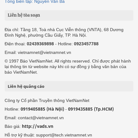
Tổng biên tập: Nguyễn Văn Bá
Liên hệ tòa soạn
Địa chỉ: Tầng 18, Toà nhà Cục Viễn thông (VNTA), 68 Dương
Đình Nghệ, phường Cầu Giấy, TP. Hà Nội.
Điện thoại:
02439369898
- Hotline:
0923457788
Email: vietnamnet@vietnamnet.vn
© 1997 Báo VietNamNet. All rights reserved. Chỉ được phát hành
lại thông tin từ website này khi có sự đồng ý bằng văn bản của
báo VietNamNet.
Liên hệ quảng cáo
Công ty Cổ phần Truyền thông VietNamNet
0919405885 (Hà Nội)
0919435885 (Tp.HCM)
Hotline:
-
Email: contact@vietnamnet.vn
http://vads.vn
Báo giá:
Hỗ trợ kỹ thuật: support@tech.vietnamnet.vn