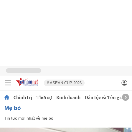
# ASEAN CUP 2026
Chính trị
Thời sự
Kinh doanh
Dân tộc và Tôn giáo
mẹ bỏ
Tin tức mới nhất về
mẹ bỏ