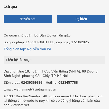
24h qua
Tuyến bài
Sự kiện
Cơ quan chủ quản: Bộ Dân tộc và Tôn giáo
Số giấy phép: 146/GP-BVHTTDL, cấp ngày 17/10/2025
Tổng biên tập: Nguyễn Văn Bá
Liên hệ tòa soạn
Địa chỉ: Tầng 18, Toà nhà Cục Viễn thông (VNTA), 68 Dương
Đình Nghệ, phường Cầu Giấy, TP. Hà Nội.
Điện thoại:
02439369898
- Hotline:
0923457788
Email: vietnamnet@vietnamnet.vn
© 1997 Báo VietNamNet. All rights reserved. Chỉ được phát hành
lại thông tin từ website này khi có sự đồng ý bằng văn bản của
báo VietNamNet.