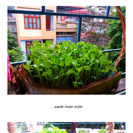
...xanh mơn mởn