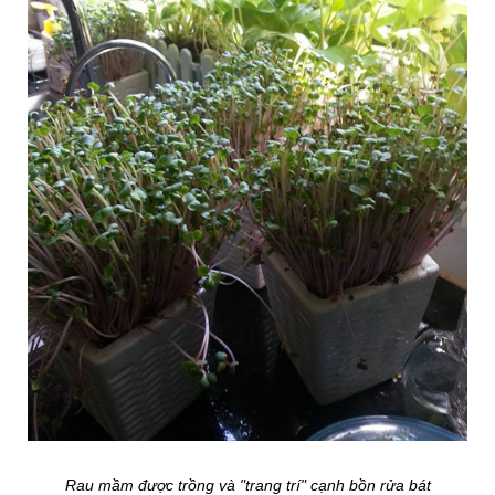
Rau mầm được trồng và "trang trí" cạnh bồn rửa bát