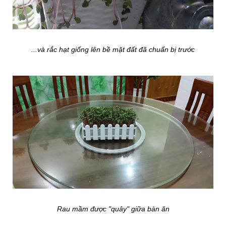
...và rắc hạt giống lên bề mặt đất đã chuẩn bị trước
Rau mầm được "quây" giữa bàn ăn