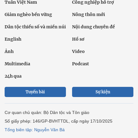
Tuần Việt Nam
Công nghiệp hỗ trợ
Giảm nghèo bền vững
Nông thôn mới
Dân tộc thiểu số và miền núi
Nội dung chuyên đề
English
Hồ sơ
Ảnh
Video
Multimedia
Podcast
24h qua
Tuyến bài
Sự kiện
Cơ quan chủ quản: Bộ Dân tộc và Tôn giáo
Số giấy phép: 146/GP-BVHTTDL, cấp ngày 17/10/2025
Tổng biên tập: Nguyễn Văn Bá