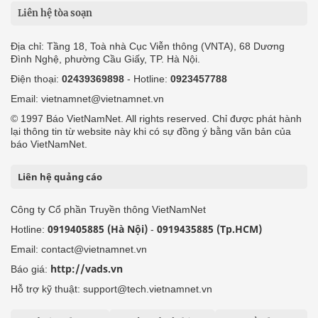
Liên hệ tòa soạn
Địa chỉ: Tầng 18, Toà nhà Cục Viễn thông (VNTA), 68 Dương
Đình Nghệ, phường Cầu Giấy, TP. Hà Nội.
Điện thoại:
02439369898
- Hotline:
0923457788
Email: vietnamnet@vietnamnet.vn
© 1997 Báo VietNamNet. All rights reserved. Chỉ được phát hành
lại thông tin từ website này khi có sự đồng ý bằng văn bản của
báo VietNamNet.
Liên hệ quảng cáo
Công ty Cổ phần Truyền thông VietNamNet
0919405885 (Hà Nội)
0919435885 (Tp.HCM)
Hotline:
-
Email: contact@vietnamnet.vn
http://vads.vn
Báo giá:
Hỗ trợ kỹ thuật: support@tech.vietnamnet.vn