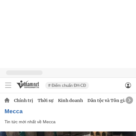
# Điểm chuẩn ĐH-CĐ
Chính trị
Thời sự
Kinh doanh
Dân tộc và Tôn giáo
Mecca
Tin tức mới nhất về
Mecca