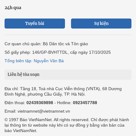
24h qua
Tuyến bài
Sự kiện
Cơ quan chủ quản: Bộ Dân tộc và Tôn giáo
Số giấy phép: 146/GP-BVHTTDL, cấp ngày 17/10/2025
Tổng biên tập: Nguyễn Văn Bá
Liên hệ tòa soạn
Địa chỉ: Tầng 18, Toà nhà Cục Viễn thông (VNTA), 68 Dương
Đình Nghệ, phường Cầu Giấy, TP. Hà Nội.
Điện thoại:
02439369898
- Hotline:
0923457788
Email: vietnamnet@vietnamnet.vn
© 1997 Báo VietNamNet. All rights reserved. Chỉ được phát hành
lại thông tin từ website này khi có sự đồng ý bằng văn bản của
báo VietNamNet.