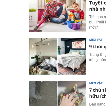
Tuyệt 
nhà nh
Trải qua 
bụi. Phải
mới?
MẸO VẶT
9 thói 
Trang Bri
trông luô
MẸO VẶT
7 thủ t
hữu íc
Bạn đang 