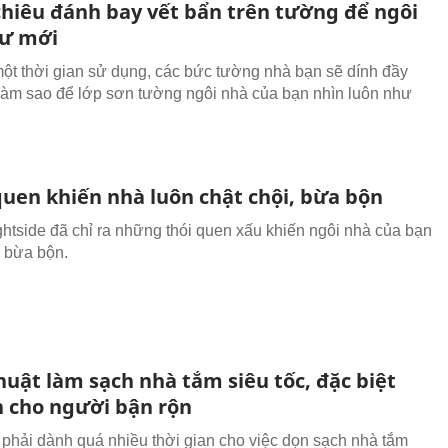
chiêu đánh bay vết bẩn trên tường để ngôi
ư mới
một thời gian sử dụng, các bức tường nhà bạn sẽ dính đầy
 làm sao để lớp sơn tường ngôi nhà của bạn nhìn luôn như
quen khiến nhà luôn chật chội, bừa bộn
ghtside đã chỉ ra những thói quen xấu khiến ngôi nhà của bạn
n bừa bộn.
huật làm sạch nhà tắm siêu tốc, đặc biệt
h cho người bận rộn
phải dành quá nhiều thời gian cho việc dọn sạch nhà tắm