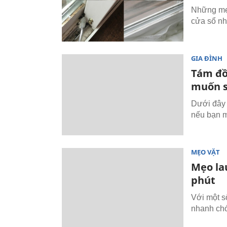
Những mẹo
cửa sổ nh
GIA ĐÌNH
Tám đồ
muốn s
Dưới đây 
nếu bạn m
MẸO VẶT
Mẹo lau
phút
Với một s
nhanh ch