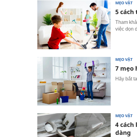
MẸO VẶT
5 cách
Tham khảo
việc dọn 
MẸO VẶT
7 mẹo 
Hãy bắt t
MẸO VẶT
4 cách
dàng