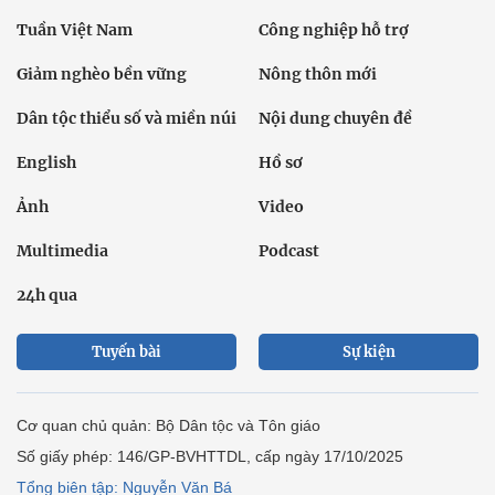
Tuần Việt Nam
Công nghiệp hỗ trợ
Giảm nghèo bền vững
Nông thôn mới
Dân tộc thiểu số và miền núi
Nội dung chuyên đề
English
Hồ sơ
Ảnh
Video
Multimedia
Podcast
24h qua
Tuyến bài
Sự kiện
Cơ quan chủ quản: Bộ Dân tộc và Tôn giáo
Số giấy phép: 146/GP-BVHTTDL, cấp ngày 17/10/2025
Tổng biên tập: Nguyễn Văn Bá