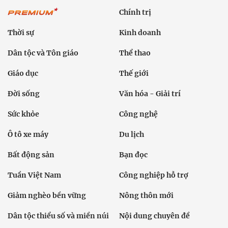
Chính trị
Thời sự
Kinh doanh
Dân tộc và Tôn giáo
Thể thao
Giáo dục
Thế giới
Đời sống
Văn hóa - Giải trí
Sức khỏe
Công nghệ
Ô tô xe máy
Du lịch
Bất động sản
Bạn đọc
Tuần Việt Nam
Công nghiệp hỗ trợ
Giảm nghèo bền vững
Nông thôn mới
Dân tộc thiểu số và miền núi
Nội dung chuyên đề