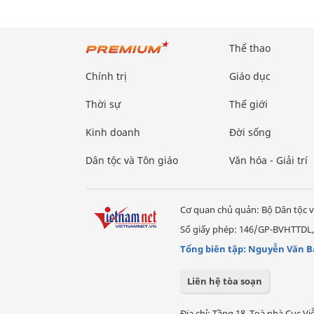
Thể thao
Chính trị
Giáo dục
Thời sự
Thế giới
Kinh doanh
Đời sống
Dân tộc và Tôn giáo
Văn hóa - Giải trí
Cơ quan chủ quản: Bộ Dân tộc v
Số giấy phép: 146/GP-BVHTTDL,
Tổng biên tập: Nguyễn Văn B
Liên hệ tòa soạn
Địa chỉ: Tầng 18, Toà nhà Cục 