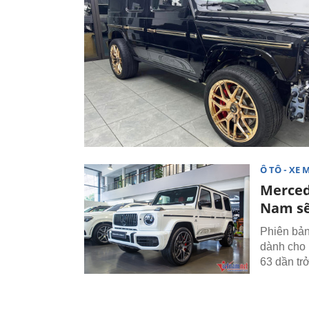
Ô TÔ - XE 
Mercede
Nam sẽ 
Phiên bản
dành cho 
63 dần tr