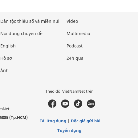
Dân tộc thiểu số và miền núi
Video
Nội dung chuyên đề
Multimedia
English
Podcast
Hồ sơ
24h qua
Ảnh
Theo dõi VietNamNet trên
amNet
5885 (Tp.HCM)
Tải ứng dụng
Độc giả gửi bài
Tuyển dụng