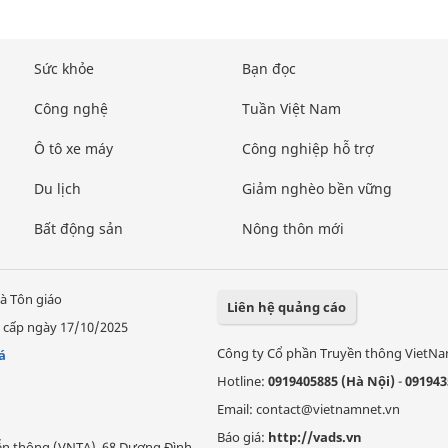
Sức khỏe
Bạn đọc
Công nghệ
Tuần Việt Nam
Ô tô xe máy
Công nghiệp hỗ trợ
Du lịch
Giảm nghèo bền vững
Bất động sản
Nông thôn mới
à Tôn giáo
Liên hệ quảng cáo
 cấp ngày 17/10/2025
Công ty Cổ phần Truyền thông VietN
á
Hotline:
0919405885 (Hà Nội)
-
091943
Email: contact@vietnamnet.vn
Báo giá:
http://vads.vn
Viễn thông (VNTA), 68 Dương Đình