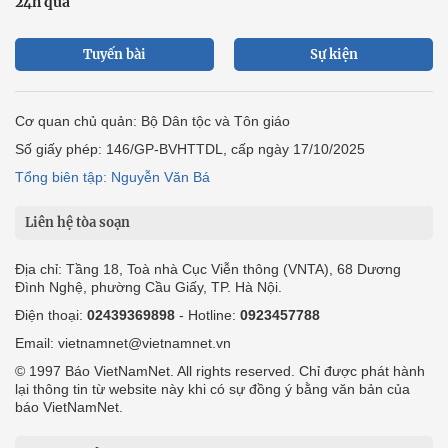
24h qua
Tuyến bài
Sự kiện
Cơ quan chủ quản: Bộ Dân tộc và Tôn giáo
Số giấy phép: 146/GP-BVHTTDL, cấp ngày 17/10/2025
Tổng biên tập: Nguyễn Văn Bá
Liên hệ tòa soạn
Địa chỉ: Tầng 18, Toà nhà Cục Viễn thông (VNTA), 68 Dương
Đình Nghệ, phường Cầu Giấy, TP. Hà Nội.
Điện thoại:
02439369898
- Hotline:
0923457788
Email: vietnamnet@vietnamnet.vn
© 1997 Báo VietNamNet. All rights reserved. Chỉ được phát hành
lại thông tin từ website này khi có sự đồng ý bằng văn bản của
báo VietNamNet.