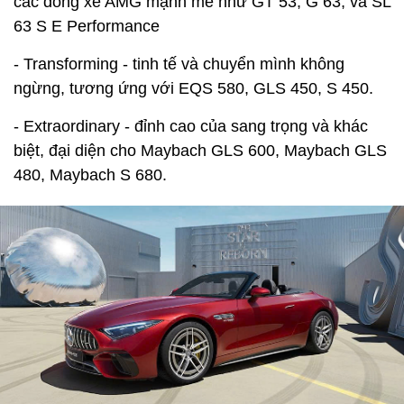
các dòng xe AMG mạnh mẽ như GT 53, G 63, và SL
63 S E Performance
- Transforming - tinh tế và chuyển mình không
ngừng, tương ứng với EQS 580, GLS 450, S 450.
- Extraordinary - đỉnh cao của sang trọng và khác
biệt, đại diện cho Maybach GLS 600, Maybach GLS
480, Maybach S 680.