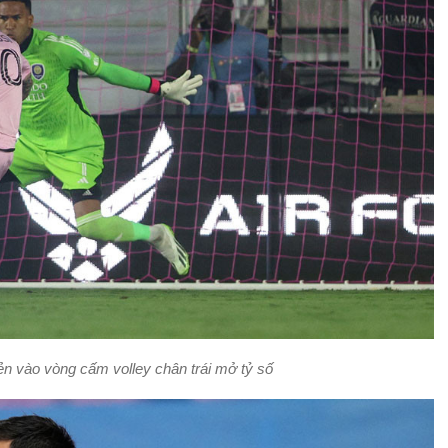
ẻn vào vòng cấm volley chân trái mở tỷ số