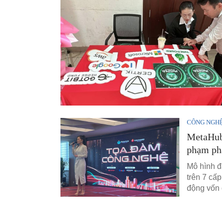
CÔNG NGH
MetaHub 
phạm ph
Mô hình đ
trên 7 cấ
động vốn 