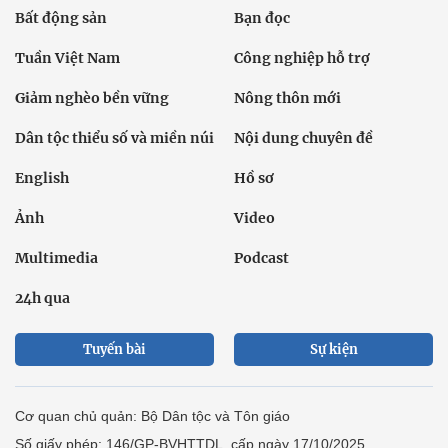
Bất động sản
Bạn đọc
Tuần Việt Nam
Công nghiệp hỗ trợ
Giảm nghèo bền vững
Nông thôn mới
Dân tộc thiểu số và miền núi
Nội dung chuyên đề
English
Hồ sơ
Ảnh
Video
Multimedia
Podcast
24h qua
Tuyến bài
Sự kiện
Cơ quan chủ quản: Bộ Dân tộc và Tôn giáo
Số giấy phép: 146/GP-BVHTTDL, cấp ngày 17/10/2025