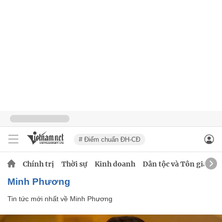
# Điểm chuẩn ĐH-CĐ
Chính trị
Thời sự
Kinh doanh
Dân tộc và Tôn giáo
Minh Phương
Tin tức mới nhất về
Minh Phương