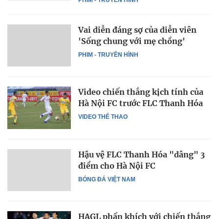
Vai diễn đáng sợ của diễn viên
'Sống chung với mẹ chồng'
PHIM - TRUYỀN HÌNH
Video chiến thắng kịch tính của
Hà Nội FC trước FLC Thanh Hóa
VIDEO THỂ THAO
Hậu vệ FLC Thanh Hóa "dâng" 3
điểm cho Hà Nội FC
BÓNG ĐÁ VIỆT NAM
HAGL phấn khích với chiến thắng