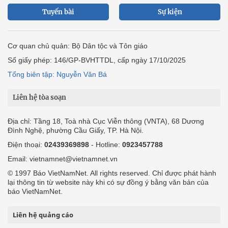
Tuyến bài
Sự kiện
Cơ quan chủ quản: Bộ Dân tộc và Tôn giáo
Số giấy phép: 146/GP-BVHTTDL, cấp ngày 17/10/2025
Tổng biên tập: Nguyễn Văn Bá
Liên hệ tòa soạn
Địa chỉ: Tầng 18, Toà nhà Cục Viễn thông (VNTA), 68 Dương
Đình Nghệ, phường Cầu Giấy, TP. Hà Nội.
Điện thoại:
02439369898
- Hotline:
0923457788
Email: vietnamnet@vietnamnet.vn
© 1997 Báo VietNamNet. All rights reserved. Chỉ được phát hành
lại thông tin từ website này khi có sự đồng ý bằng văn bản của
báo VietNamNet.
Liên hệ quảng cáo