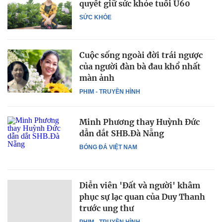
quyết giữ sức khỏe tuổi U60
SỨC KHỎE
Cuộc sống ngoài đời trái ngược
của người đàn bà đau khổ nhất
màn ảnh
PHIM - TRUYỀN HÌNH
Minh Phương thay Huỳnh Đức
dẫn dắt SHB.Đà Nẵng
BÓNG ĐÁ VIỆT NAM
Diễn viên 'Đất và người' khâm
phục sự lạc quan của Duy Thanh
trước ung thư
PHIM - TRUYỀN HÌNH