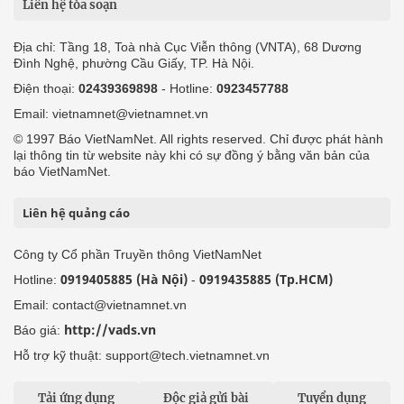
Liên hệ tòa soạn
Địa chỉ: Tầng 18, Toà nhà Cục Viễn thông (VNTA), 68 Dương
Đình Nghệ, phường Cầu Giấy, TP. Hà Nội.
Điện thoại:
02439369898
- Hotline:
0923457788
Email: vietnamnet@vietnamnet.vn
© 1997 Báo VietNamNet. All rights reserved. Chỉ được phát hành
lại thông tin từ website này khi có sự đồng ý bằng văn bản của
báo VietNamNet.
Liên hệ quảng cáo
Công ty Cổ phần Truyền thông VietNamNet
0919405885 (Hà Nội)
0919435885 (Tp.HCM)
Hotline:
-
Email: contact@vietnamnet.vn
http://vads.vn
Báo giá:
Hỗ trợ kỹ thuật: support@tech.vietnamnet.vn
Tải ứng dụng
Độc giả gửi bài
Tuyển dụng