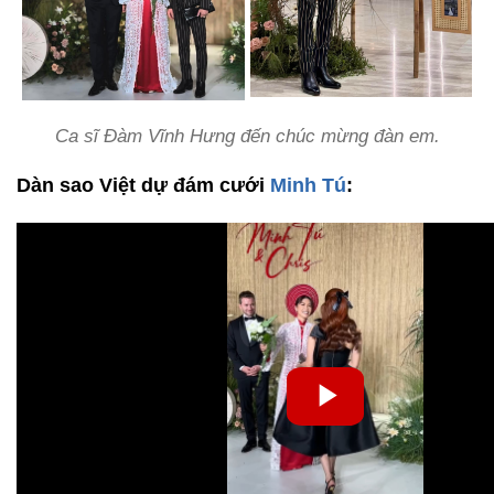
Ca sĩ Đàm Vĩnh Hưng đến chúc mừng đàn em.
Dàn sao Việt dự đám cưới
Minh Tú
: