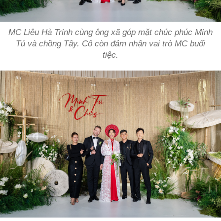
MC Liêu Hà Trinh cùng ông xã góp mặt chúc phúc Minh
Tú và chồng Tây. Cô còn đảm nhận vai trò MC buổi
tiệc.