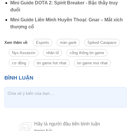
Mini Guide DOTA 2: Spirit Breaker - Bậc thầy truy
đuổi
Mini Guide Liên Minh Huyền Thoại: Gnar – Mắt xích
thượng cổ
Xem thêm về:
Esports
màn gank
Spiked Carapace
Nyx Assassin
nhân tố
cổng thông tin game
cơ động
tin game hot nhat
tin game moi nhat