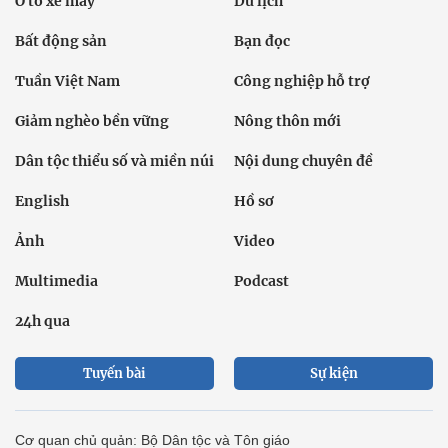
Ô tô xe máy
Du lịch
Bất động sản
Bạn đọc
Tuần Việt Nam
Công nghiệp hỗ trợ
Giảm nghèo bền vững
Nông thôn mới
Dân tộc thiểu số và miền núi
Nội dung chuyên đề
English
Hồ sơ
Ảnh
Video
Multimedia
Podcast
24h qua
Tuyến bài
Sự kiện
Cơ quan chủ quản: Bộ Dân tộc và Tôn giáo