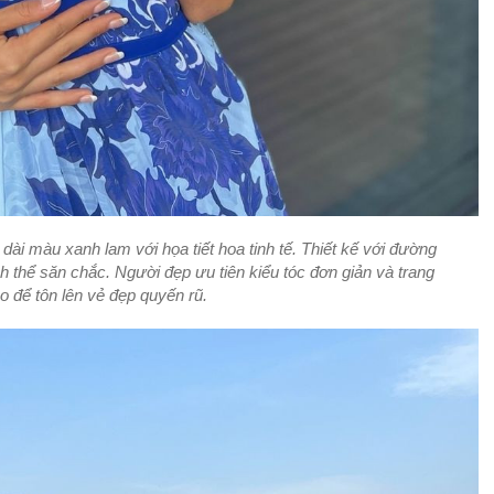
dài màu xanh lam với họa tiết hoa tinh tế. Thiết kế với đường
nh thể săn chắc. Người đẹp ưu tiên kiểu tóc đơn giản và trang
o để tôn lên vẻ đẹp quyến rũ.