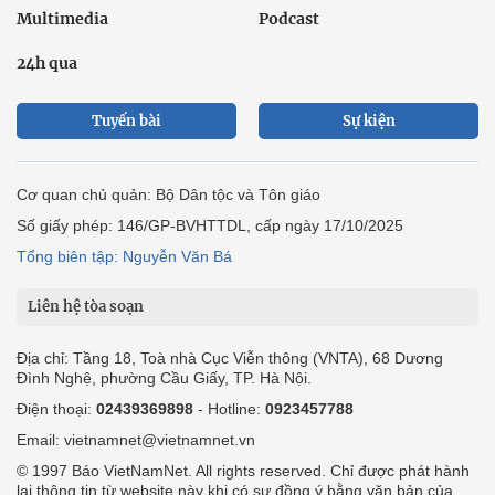
Multimedia
Podcast
24h qua
Tuyến bài
Sự kiện
Cơ quan chủ quản: Bộ Dân tộc và Tôn giáo
Số giấy phép: 146/GP-BVHTTDL, cấp ngày 17/10/2025
Tổng biên tập: Nguyễn Văn Bá
Liên hệ tòa soạn
Địa chỉ: Tầng 18, Toà nhà Cục Viễn thông (VNTA), 68 Dương
Đình Nghệ, phường Cầu Giấy, TP. Hà Nội.
Điện thoại:
02439369898
- Hotline:
0923457788
Email: vietnamnet@vietnamnet.vn
© 1997 Báo VietNamNet. All rights reserved. Chỉ được phát hành
lại thông tin từ website này khi có sự đồng ý bằng văn bản của