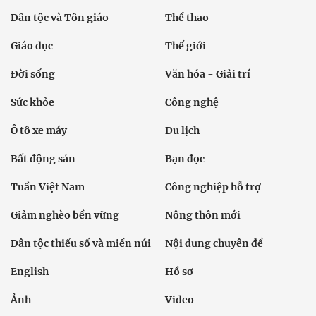
Dân tộc và Tôn giáo
Thể thao
Giáo dục
Thế giới
Đời sống
Văn hóa - Giải trí
Sức khỏe
Công nghệ
Ô tô xe máy
Du lịch
Bất động sản
Bạn đọc
Tuần Việt Nam
Công nghiệp hỗ trợ
Giảm nghèo bền vững
Nông thôn mới
Dân tộc thiểu số và miền núi
Nội dung chuyên đề
English
Hồ sơ
Ảnh
Video