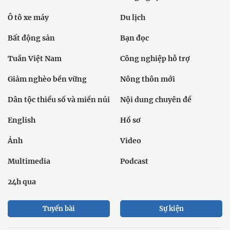
Ô tô xe máy
Du lịch
Bất động sản
Bạn đọc
Tuần Việt Nam
Công nghiệp hỗ trợ
Giảm nghèo bền vững
Nông thôn mới
Dân tộc thiểu số và miền núi
Nội dung chuyên đề
English
Hồ sơ
Ảnh
Video
Multimedia
Podcast
24h qua
Tuyến bài
Sự kiện