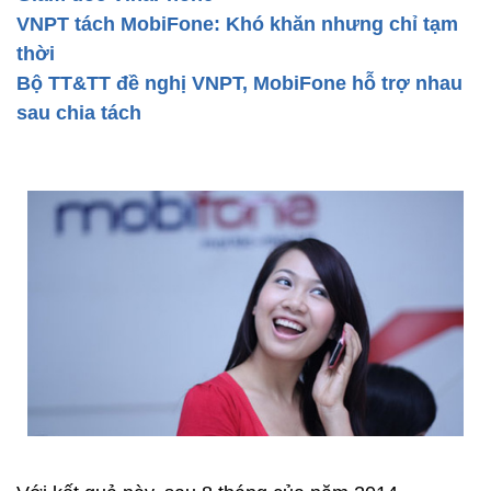
VNPT tách MobiFone: Khó khăn nhưng chỉ tạm
thời
Bộ TT&TT đề nghị VNPT, MobiFone hỗ trợ nhau
sau chia tách