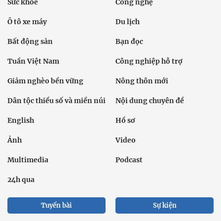
Sức khỏe
Công nghệ
Ô tô xe máy
Du lịch
Bất động sản
Bạn đọc
Tuần Việt Nam
Công nghiệp hỗ trợ
Giảm nghèo bền vững
Nông thôn mới
Dân tộc thiểu số và miền núi
Nội dung chuyên đề
English
Hồ sơ
Ảnh
Video
Multimedia
Podcast
24h qua
Tuyến bài
Sự kiện