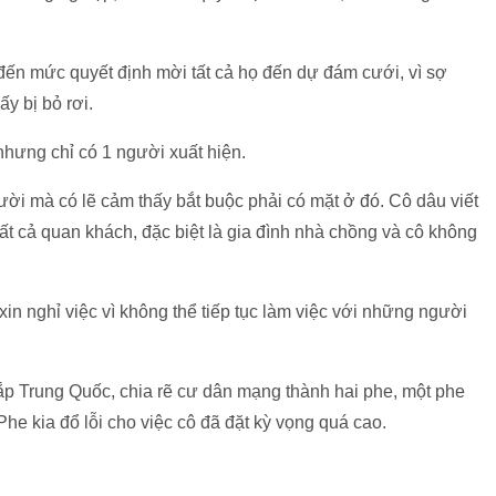
ến mức quyết định mời tất cả họ đến dự đám cưới, vì sợ
y bị bỏ rơi.
nhưng chỉ có 1 người xuất hiện.
ời mà có lẽ cảm thấy bắt buộc phải có mặt ở đó. Cô dâu viết
tất cả quan khách, đặc biệt là gia đình nhà chồng và cô không
n nghỉ việc vì không thể tiếp tục làm việc với những người
p Trung Quốc, chia rẽ cư dân mạng thành hai phe, một phe
he kia đổ lỗi cho việc cô đã đặt kỳ vọng quá cao.