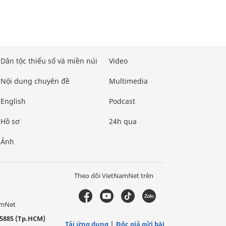
Dân tộc thiểu số và miền núi
Video
Nội dung chuyên đề
Multimedia
English
Podcast
Hồ sơ
24h qua
Ảnh
Theo dõi VietNamNet trên
amNet
5885 (Tp.HCM)
Tải ứng dụng
Độc giả gửi bài