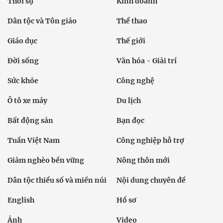
Thời sự
Kinh doanh
Dân tộc và Tôn giáo
Thể thao
Giáo dục
Thế giới
Đời sống
Văn hóa - Giải trí
Sức khỏe
Công nghệ
Ô tô xe máy
Du lịch
Bất động sản
Bạn đọc
Tuần Việt Nam
Công nghiệp hỗ trợ
Giảm nghèo bền vững
Nông thôn mới
Dân tộc thiểu số và miền núi
Nội dung chuyên đề
English
Hồ sơ
Ảnh
Video